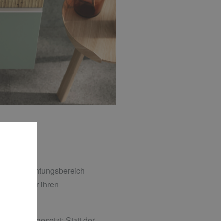
rten Einrichtungsbereich
 dabei aber ihren
uglich umgesetzt: Statt der