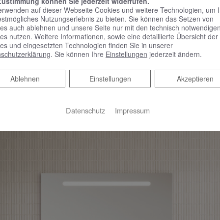
Zustimmung können Sie jederzeit widerrufen.
erwenden auf dieser Webseite Cookies und weitere Technologien, um 
sseefronten bei der Originalkollektion Fiumo zeigen die neuen F
estmögliches Nutzungserlebnis zu bieten. Sie können das Setzen von
, thermofolierte Oberflächenstruktur wirkt dabei eher filigran als
es auch ablehnen und unsere Seite nur mit den technisch notwendige
es nutzen. Weitere Informationen, sowie eine detaillierte Übersicht der
nspiel Lebendigkeit verleiht und es weniger massiv wirken läs
es und eingesetzten Technologien finden Sie in unserer
ist das Oberflächenrelief nicht nur besonders pflegeleicht, so
schutzerklärung
. Sie können Ihre
Einstellungen
jederzeit ändern.
Ablehnen
Ablehnen
Einstellungen
Akzeptieren
Datenschutz
Impressum