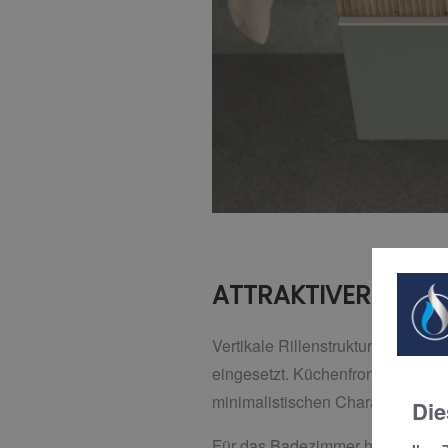
ATTRAKTIVER STAUR
Vertikale Rillenstrukturen werde
eingesetzt. Küchenfronten und S
minimalistischen Charakter und d
Die
Für das Badezimmer hat Designer