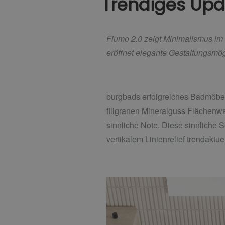
Trendiges Upda
Fiumo 2.0 zeigt Minimalismus im 
eröffnet elegante
Gestaltungsmögl
burgbads erfolgreiches Badmöbelp
filigranen Mineralguss Flächenw
sinnliche Note. Diese sinnliche 
vertikalem Linienrelief trendaktue