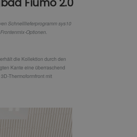
gbad Fiumo 2.0
iven Schnelllieferprogramm sys10
d Frontenmix-Optionen.
rhält die Kollektion durch den
gten Kante eine überraschend
e 3D-Thermoformfront mit