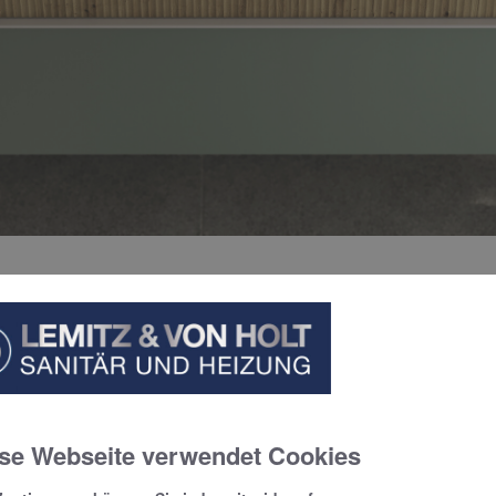
AUM FÜR DAS LIFESTYLE-BAD
n ihrer eleganten Wirkung wegen aktuell gerne im designorientie
ideboards etwa erhalten so eine dekorative Anmutung, behalten
en natürlichen Charme von Holzoberflächen bei.
se Webseite verwendet Cookies
 Patrick Frey diesen Trend zusammen mit burgbad nun praxista