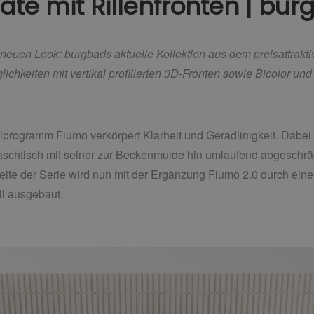
te mit Rillenfronten | bur
neuen Look: burgbads aktuelle Kollektion aus dem preisattrakt
ichkeiten mit vertikal profilierten 3D-Fronten sowie Bicolor un
rogramm Fiumo verkörpert Klarheit und Geradlinigkeit. Dabei e
aschtisch mit seiner zur Beckenmulde hin umlaufend abgeschrä
Seite der Serie wird nun mit der Ergänzung Fiumo 2.0 durch ein
ll ausgebaut.