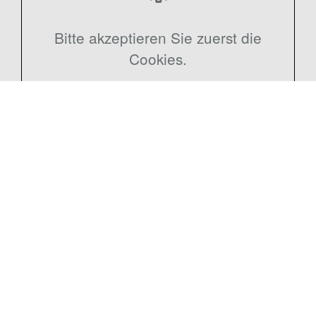
Bitte akzeptieren Sie zuerst die
Cookies.
Kontakt
Lemitz & von Holt GmbH
In der Guten Zeit 19
21218 Seevetal