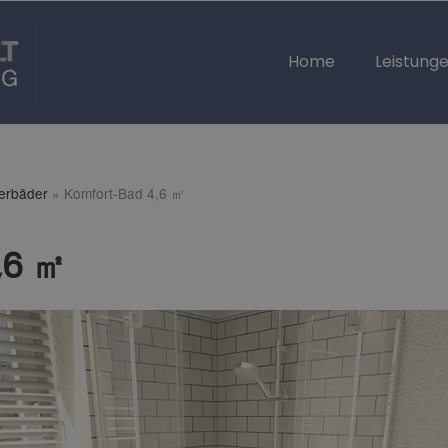
Home
Leistung
terbäder
»
Komfort-Bad 4,6 ㎡
,6 ㎡