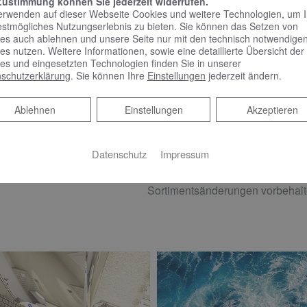
Zustimmung können Sie jederzeit widerrufen.
CCESSOIRES
erwenden auf dieser Webseite Cookies und weitere Technologien, um 
estmögliches Nutzungserlebnis zu bieten. Sie können das Setzen von
VIGOUR derby Papierhalter mit Deckel, Bürstengarnitur, Flü
es auch ablehnen und unsere Seite nur mit den technisch notwendige
und Glashalter mit Glas, verchromt
es nutzen. Weitere Informationen, sowie eine detaillierte Übersicht der
es und eingesetzten Technologien finden Sie in unserer
schutzerklärung
. Sie können Ihre
Einstellungen
jederzeit ändern.
Ablehnen
Ablehnen
Einstellungen
Akzeptieren
Badeinrich
Datenschutz
Impressum
Sortimentsänderungen vorbehalt