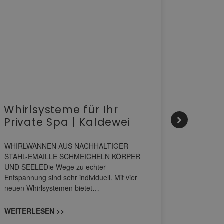
Whirlsysteme für Ihr
Gesta
Private Spa | Kaldewei
alltä
HANS
WHIRLWANNEN AUS NACHHALTIGER
STAHL-EMAILLE SCHMEICHELN KÖRPER
Stil für 
UND SEELEDie Wege zu echter
HANSAGENE
Entspannung sind sehr individuell. Mit vier
von Wascht
neuen Whirlsystemen bietet…
unterschi
konzipiert
WEITERLESEN >>
WEITERL