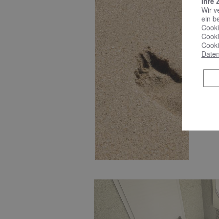
Ihre 
A
Wir v
ein b
Cooki
Cooki
Cooki
Daten