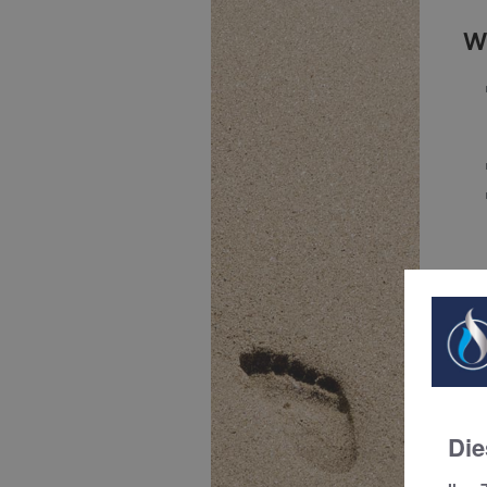
W
B
Die