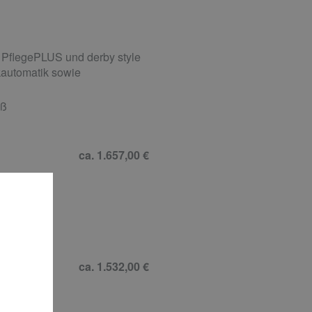
 PflegePLUS und derby style
automatik sowie
iß
ca. 1.657,00 €
016
ca. 1.532,00 €