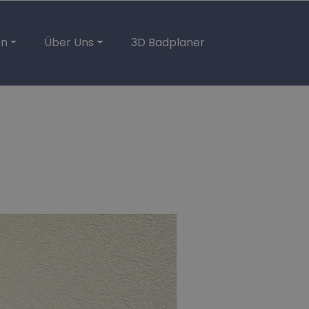
en
Über Uns
3D Badplaner