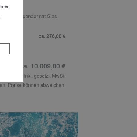
Ihnen
ssigseifenspender mit Glas
n
ca. 276,00 €
tung: ca. 10.009,00 €
inkl. gesetzl. MwSt.
en. Preise können abweichen.