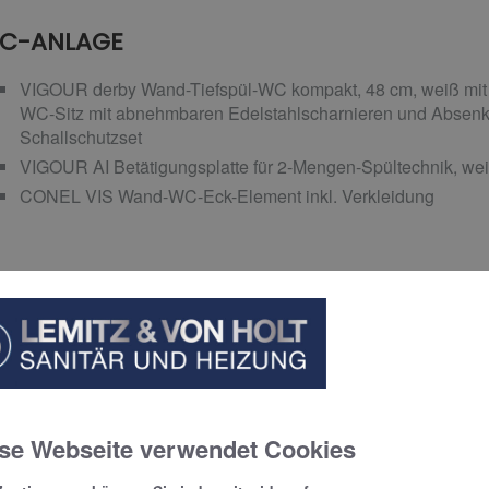
C-ANLAGE
VIGOUR derby Wand-Tiefspül-WC kompakt, 48 cm, weiß mit
WC-Sitz mit abnehmbaren Edelstahlscharnieren und Absenk
Schallschutzset
VIGOUR AI Betätigungsplatte für 2-Mengen-Spültechnik, we
CONEL VIS Wand-WC-Eck-Element inkl. Verkleidung
ADHEIZKÖRPER
COSMO Wien Design-Badheizkörper 175,4 x 50 cm, RAL 9
se Webseite verwendet Cookies