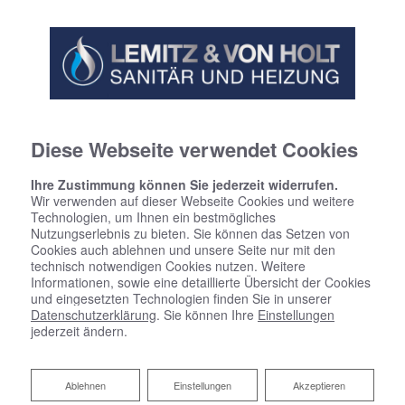
Diese Webseite verwendet Cookies
Startseite
»
Bad
»
Badinspiration & Musterbäder
»
Basic-Bad 8,2 ㎡
Ihre Zustimmung können Sie jederzeit widerrufen.
Wir verwenden auf dieser Webseite Cookies und weitere
Basic-Bad 8,2 ㎡
Technologien, um Ihnen ein bestmögliches
Nutzungserlebnis zu bieten. Sie können das Setzen von
Cookies auch ablehnen und unsere Seite nur mit den
technisch notwendigen Cookies nutzen. Weitere
Informationen, sowie eine detaillierte Übersicht der Cookies
und eingesetzten Technologien finden Sie in unserer
Datenschutzerklärung
. Sie können Ihre
Einstellungen
jederzeit ändern.
Ablehnen
Ablehnen
Einstellungen
Akzeptieren