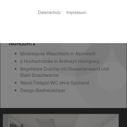
Datenschutz
Impressum
HIGHLIGHTS
Mineralguss-Waschtisch in Alpinweiß
2 Hochschränke in Anthrazit Hochglanz
Begehbare Dusche mit Glasseitenwand und
Stahl-Duschwanne
Wand-Tiefspül-WC ohne Spülrand
Design-Badheizkörper